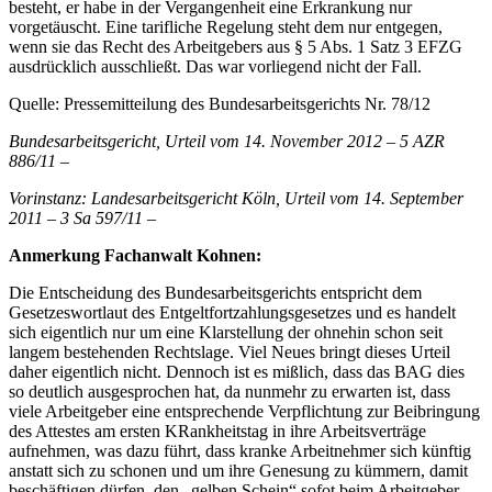
besteht, er habe in der Vergangenheit eine Erkrankung nur
vorgetäuscht. Eine tarifliche Regelung steht dem nur entgegen,
wenn sie das Recht des Arbeitgebers aus § 5 Abs. 1 Satz 3 EFZG
ausdrücklich ausschließt. Das war vorliegend nicht der Fall.
Quelle: Pressemitteilung des Bundesarbeitsgerichts Nr. 78/12
Bundesarbeitsgericht, Urteil vom 14. November 2012 – 5 AZR
886/11 –
Vorinstanz: Landesarbeitsgericht Köln, Urteil vom 14. September
2011 – 3 Sa 597/11 –
Anmerkung Fachanwalt Kohnen:
Die Entscheidung des Bundesarbeitsgerichts entspricht dem
Gesetzeswortlaut des Entgeltfortzahlungsgesetzes und es handelt
sich eigentlich nur um eine Klarstellung der ohnehin schon seit
langem bestehenden Rechtslage. Viel Neues bringt dieses Urteil
daher eigentlich nicht. Dennoch ist es mißlich, dass das BAG dies
so deutlich ausgesprochen hat, da nunmehr zu erwarten ist, dass
viele Arbeitgeber eine entsprechende Verpflichtung zur Beibringung
des Attestes am ersten KRankheitstag in ihre Arbeitsverträge
aufnehmen, was dazu führt, dass kranke Arbeitnehmer sich künftig
anstatt sich zu schonen und um ihre Genesung zu kümmern, damit
beschäftigen dürfen, den „gelben Schein“ sofot beim Arbeitgeber