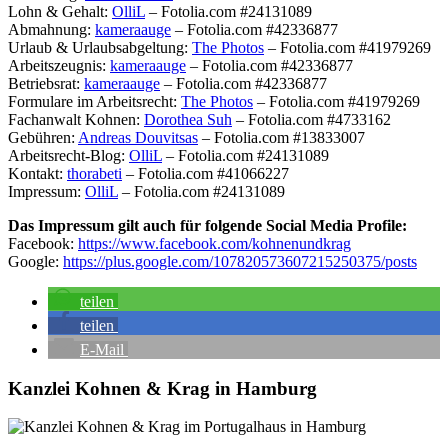
Lohn & Gehalt:
OlliL
– Fotolia.com #24131089
Abmahnung:
kameraauge
– Fotolia.com #42336877
Urlaub & Urlaubsabgeltung:
The Photos
– Fotolia.com #41979269
Arbeitszeugnis:
kameraauge
– Fotolia.com #42336877
Betriebsrat:
kameraauge
– Fotolia.com #42336877
Formulare im Arbeitsrecht:
The Photos
– Fotolia.com #41979269
Fachanwalt Kohnen:
Dorothea Suh
– Fotolia.com #4733162
Gebühren:
Andreas Douvitsas
– Fotolia.com #13833007
Arbeitsrecht-Blog:
OlliL
– Fotolia.com #24131089
Kontakt:
thorabeti
– Fotolia.com #41066227
Impressum:
OlliL
– Fotolia.com #24131089
Das Impressum gilt auch für folgende Social Media Profile:
Facebook:
https://www.facebook.com/kohnenundkrag
Google:
https://plus.google.com/107820573607215250375/posts
teilen
teilen
E-Mail
Kanzlei Kohnen & Krag in Hamburg