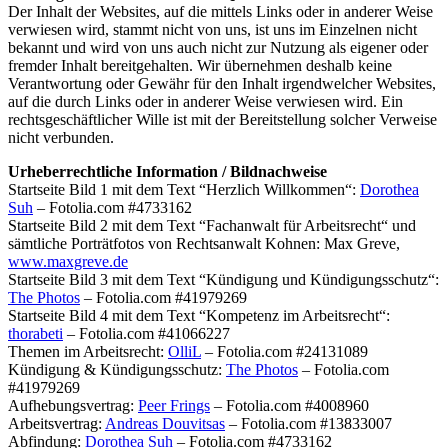
Der Inhalt der Websites, auf die mittels Links oder in anderer Weise
verwiesen wird, stammt nicht von uns, ist uns im Einzelnen nicht
bekannt und wird von uns auch nicht zur Nutzung als eigener oder
fremder Inhalt bereitgehalten. Wir übernehmen deshalb keine
Verantwortung oder Gewähr für den Inhalt irgendwelcher Websites,
auf die durch Links oder in anderer Weise verwiesen wird. Ein
rechtsgeschäftlicher Wille ist mit der Bereitstellung solcher Verweise
nicht verbunden.
Urheberrechtliche Information / Bildnachweise
Startseite Bild 1 mit dem Text “Herzlich Willkommen“:
Dorothea
Suh
– Fotolia.com #4733162
Startseite Bild 2 mit dem Text “Fachanwalt für Arbeitsrecht“ und
sämtliche Porträtfotos von Rechtsanwalt Kohnen: Max Greve,
www.maxgreve.de
Startseite Bild 3 mit dem Text “Kündigung und Kündigungsschutz“:
The Photos
– Fotolia.com #41979269
Startseite Bild 4 mit dem Text “Kompetenz im Arbeitsrecht“:
thorabeti
– Fotolia.com #41066227
Themen im Arbeitsrecht:
OlliL
– Fotolia.com #24131089
Kündigung & Kündigungsschutz:
The Photos
– Fotolia.com
#41979269
Aufhebungsvertrag:
Peer Frings
– Fotolia.com #4008960
Arbeitsvertrag:
Andreas Douvitsas
– Fotolia.com #13833007
Abfindung:
Dorothea Suh
– Fotolia.com #4733162